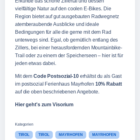
Erkunde das schöne Zillertal und dessen
vielfältige Natur auf den coolen E-Bikes. Die
Region bietet auf gut ausgebauten Radwegnetz
atemberaubende Ausblicke und ideale
Bedingungen für alle die gerne mit dem Rad
unterwegs sind. Egal, ob gemütlich entlang des
Zillers, bei einer herausfordernden Mountainbike-
Trail oder zu einem der Speicherseen – hier ist für
jeden etwas dabei.
Mit dem
Code
Postsozial-10
erhältst du als Gast
im postsozial Ferienhaus Mayrhofen
10% Rabatt
auf die oben beschriebenen Angebote.
Hier geht's zum Visorium
Kategorien
TIROL
TIROL
MAYRHOFEN
MAYRHOFEN