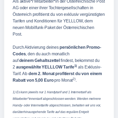
Als aktive*r Mitarbeiter*in der Österreichische Post
AG oder einer ihrer Tochtergesellschaften in
Österreich profitierst du von exklusiv vergünstigten
Tarifen und Konditionen für YELLLOW, dem
neuen Mobilfunk-Paket der Österreichischen
Post.
Durch Aktivierung deines
persönlichen Promo-
Codes
, den du auch monatlich
auf
deinem Gehaltszettel
findest, bekommst du
1)
2
ausgewählte YELLLOW Tarife
als Exklusiv-
Tarif. Ab
dem 2. Monat profitierst du von einem
2)
Rabatt von 5,00 Euro
pro Monat
.
1) Es kann jeweils nur 1 Handytarif und 1 Internettarif als
Mitarbeiter*innentarif abgeschlossen werden. Werden mehrere
Handy- oder Internettarife abgeschlossen, behalten wir uns vor,
darüberhinausgehende Tarife auf das reguläre Entgelt