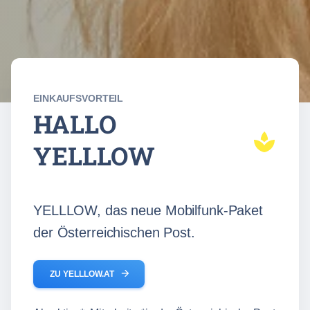
EINKAUFSVORTEIL
HALLO
YELLLOW
YELLLOW, das neue Mobilfunk-Paket
der Österreichischen Post.
arrow_forward
ZU YELLLOW.AT