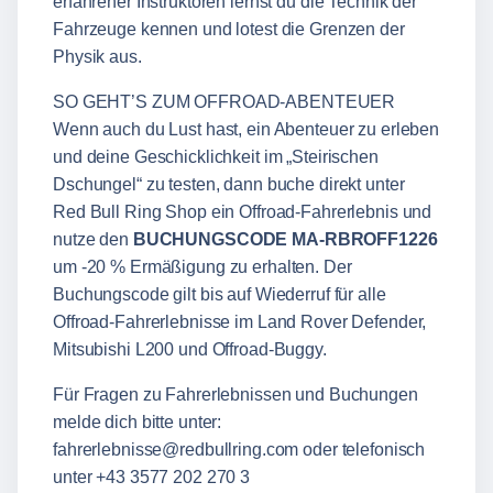
erfahrener Instruktoren lernst du die Technik der
Fahrzeuge kennen und lotest die Grenzen der
Physik aus.
SO GEHT’S ZUM OFFROAD-ABENTEUER
Wenn auch du Lust hast, ein Abenteuer zu erleben
und deine Geschicklichkeit im „Steirischen
Dschungel“ zu testen, dann buche direkt unter
Red Bull Ring Shop
ein Offroad-Fahrerlebnis und
nutze den
BUCHUNGSCODE MA-RBROFF1226
um -20 % Ermäßigung zu erhalten. Der
Buchungscode gilt bis auf Wiederruf für alle
Offroad-Fahrerlebnisse im Land Rover Defender,
Mitsubishi L200 und Offroad-Buggy.
Für Fragen zu Fahrerlebnissen und Buchungen
melde dich bitte unter:
fahrerlebnisse@redbullring.com
oder telefonisch
unter +43 3577 202 270 3