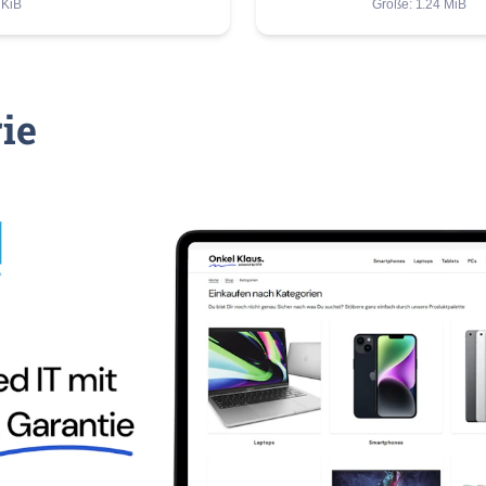
 KiB
Größe: 1.24 MiB
rie