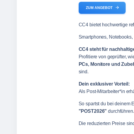
arrow_forward
ZUM ANGEBOT
CC4 bietet hochwertige r
Smartphones, Notebooks, P
CC4 steht für nachhalti
Profitiere von geprüfter, w
PCs, Monitore und Zube
sind.
Dein exklusiver Vorteil:
Als Post‑Mitarbeiter*in erh
So spartst du bei deinem 
"POST2026"
durchführen
Die reduzierten Preise sin