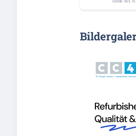
Größe: 901.75
Bildergale