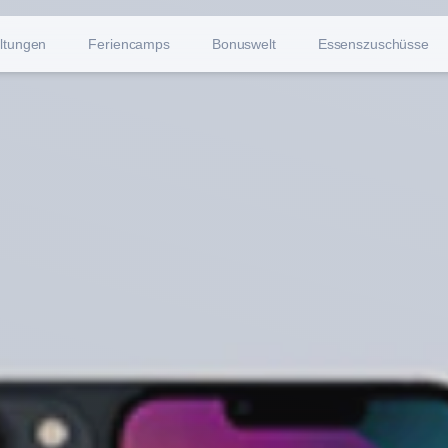
ltungen
Feriencamps
Bonuswelt
Essenszuschüsse