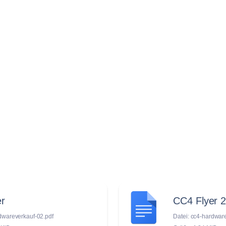
r
CC4 Flyer 2
dwareverkauf-02.pdf
Datei: cc4-hardwar