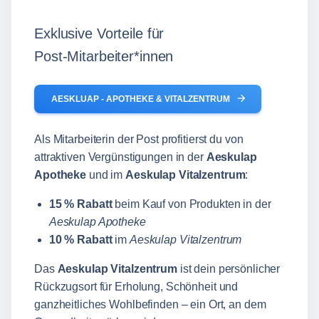
Exklusive Vorteile für
Post‑Mitarbeiter*innen
arrow_forward
AESKLUAP - APOTHEKE & VITALZENTRUM
Als Mitarbeiterin der Post profitierst du von
attraktiven Vergünstigungen in der
Aeskulap
Apotheke
und im
Aeskulap Vitalzentrum
:
15 % Rabatt
beim Kauf von Produkten in der
Aeskulap Apotheke
10 % Rabatt
im
Aeskulap Vitalzentrum
Das
Aeskulap Vitalzentrum
ist dein persönlicher
Rückzugsort für Erholung, Schönheit und
ganzheitliches Wohlbefinden – ein Ort, an dem